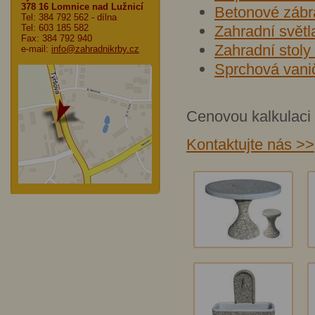
378 16 Lomnice nad Lužnicí
Betonové zábr
Tel: 384 792 562
- dílna
Tel: 603 185 582
Zahradní světl
Fax: 384 792 940
Zahradní stoly
e-mail:
info@zahradnikrby.cz
Sprchová vani
Cenovou k
alkulaci
Kontaktujte nás >>