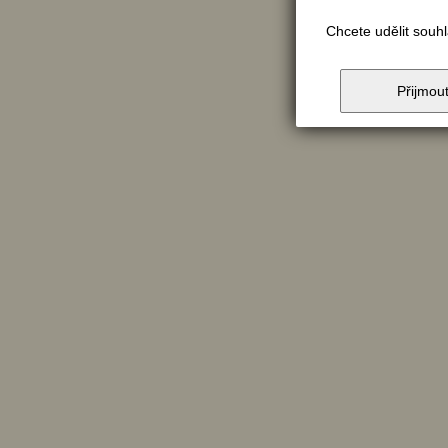
Chcete udělit souh
Přijmou