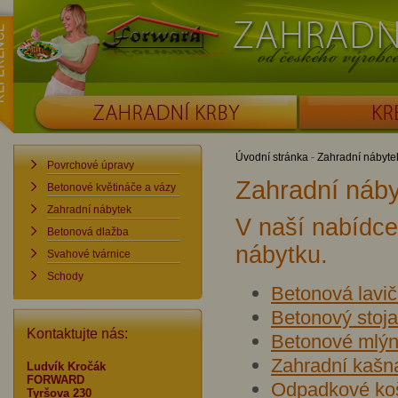
ence
Forward
Zahradní krby od č
ZAHRADNÍ KRBY
KRBOUDÍRNY
Úvodní stránka
-
Zahradní nábyte
Povrchové úpravy
Zahradní náb
Betonové květináče a vázy
Zahradní nábytek
V naší nabídce
Betonová dlažba
nábytku.
Svahové tvárnice
Schody
Betonová lavi
Betonový stoja
Kontaktujte nás:
Betonové mlýn
Zahradní kašn
Ludvík Kročák
FORWARD
Odpadkové ko
Tyršova 230