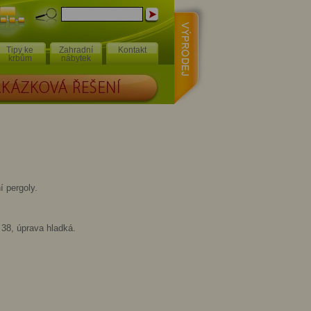
Výprodej
Mapa
stránek
Tipy ke
Zahradní
Kontakt
krbům
nábytek
Á ŘEŠENÍ
í pergoly.
 38, úprava hladká.