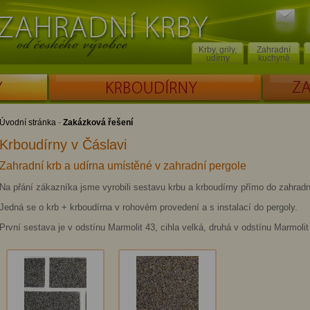
Poslat
Zahradní krby od českého výrobce
dotaz
Krby, grily,
Zahradní
udírny
kuchyně
KRBOUDÍRNY
ZAKÁZKOV
Úvodní stránka
-
Zakázková řešení
Krboudírny v Čáslavi
Zahradní krb a udírna umístěné v zahradní pergole
Na přání zákazníka jsme vyrobili sestavu krbu a krboudírny přímo do zahradn
Jedná se o krb + krboudírna v rohovém provedení a s instalací do pergoly.
První sestava je v odstínu Marmolit 43, cihla velká, druhá v odstínu Marmolit