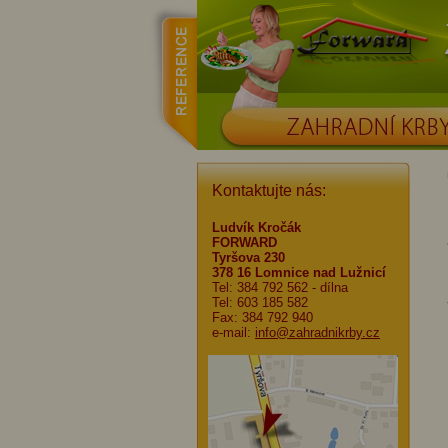
reference
Forward
ZAHRADNÍ KRBY
Kontaktujte nás:
Ludvík Kročák
FORWARD
Tyršova 230
378 16 Lomnice nad Lužnicí
Tel: 384 792 562
- dílna
Tel: 603 185 582
Fax: 384 792 940
e-mail:
info@zahradnikrby.cz