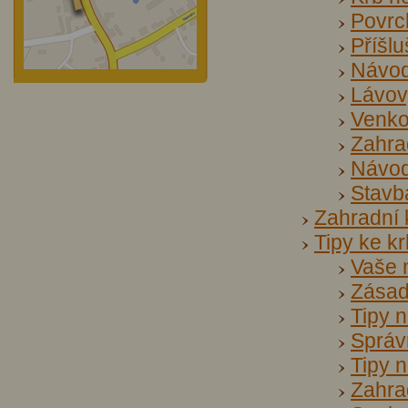
Povrc
Příšl
Návod
Lávový
Venko
Zahrad
Návod
Stavb
Zahradní
Tipy ke k
Vaše 
Zásad
Tipy n
Správ
Tipy 
Zahra