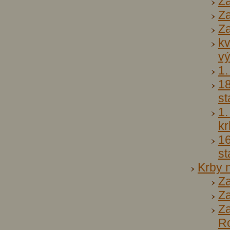
Za
Z
Za
kv
v
1.
18
st
1.
k
16
st
Krby 
Za
Za
Za
R