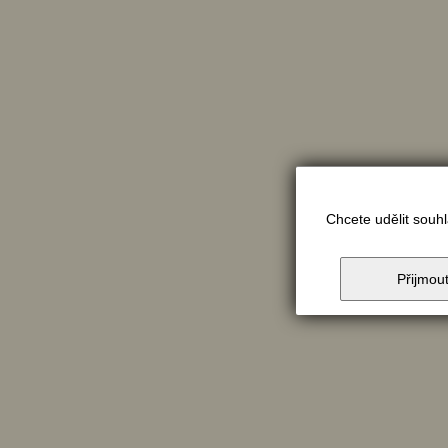
Chcete udělit souh
Přijmou