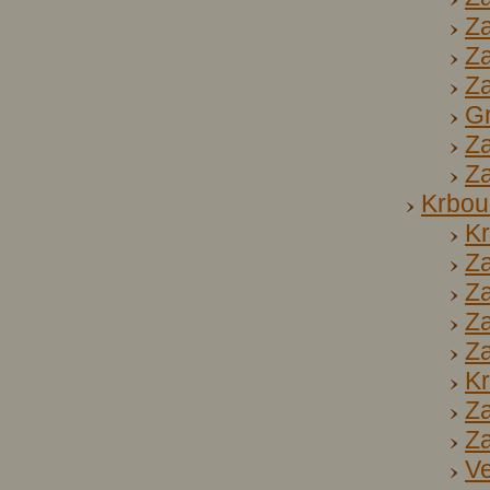
Za
Za
Za
Gr
Za
Za
Krbou
Kr
Za
Za
Za
Za
Kr
Za
Za
Ve