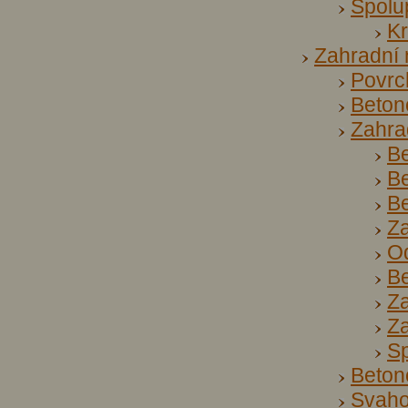
Spolu
Kr
Zahradní 
Povrc
Beton
Zahra
Be
Be
Be
Z
O
B
Za
Za
S
Beton
Svaho