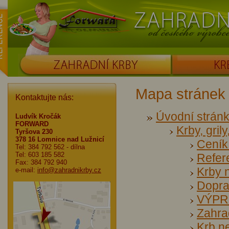
ence
Forward
Zahradní krby od č
ZAHRADNÍ KRBY
KRBOUDÍRNY
Mapa stránek
Kontaktujte nás:
Úvodní strán
Ludvík Kročák
FORWARD
Krby, grily
Tyršova 230
378 16 Lomnice nad Lužnicí
Ceník
Tel: 384 792 562
- dílna
Tel: 603 185 582
Refer
Fax: 384 792 940
Krby 
e-mail:
info@zahradnikrby.cz
Dopra
VÝPR
Zahrad
Krb n