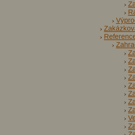
Za
R
Výpro
Zakázkov
Referenc
Zahra
Za
Za
Za
Za
Za
Za
Za
Za
Ve
Za
Za