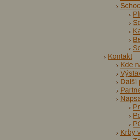
Scho
P
S
K
Be
Sc
Kontakt
Kde n
Výsta
Další
Partne
Napsa
Pr
P
P
Krby 