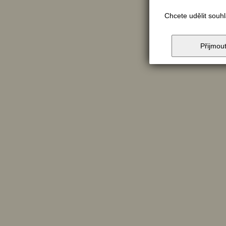
Chcete udělit souh
Přijmou