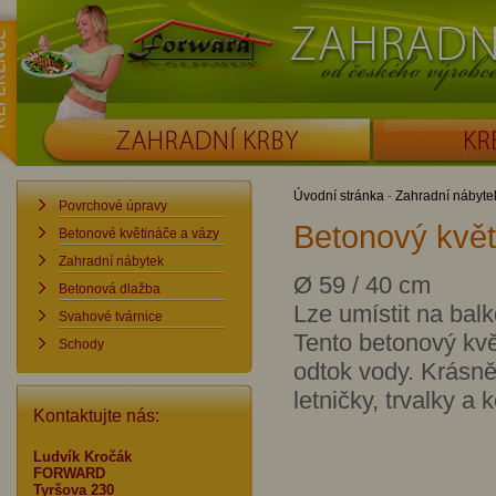
ence
Forward
Zahradní krby od č
ZAHRADNÍ KRBY
KRBOUDÍRNY
Úvodní stránka
-
Zahradní nábyte
Povrchové úpravy
Betonový květ
Betonové květináče a vázy
Zahradní nábytek
Ø 59 / 40 cm
Betonová dlažba
Lze umístit na bal
Svahové tvárnice
Tento betonový kvě
Schody
odtok vody. Krásn
letničky, trvalky a k
Kontaktujte nás:
Ludvík Kročák
FORWARD
Tyršova 230