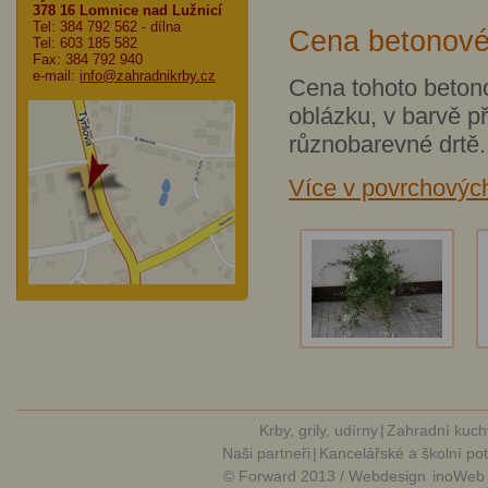
378 16 Lomnice nad Lužnicí
Tel: 384 792 562
- dílna
Cena betonové
Tel: 603 185 582
Fax: 384 792 940
e-mail:
info@zahradnikrby.cz
Cena tohoto beton
oblázku, v barvě př
různobarevné drtě.
Více v povrchovýc
Krby, grily, udírny
|
Zahradní kuch
Naši partneři
|
Kancelářské a školní po
© Forward 2013 / Webdesign
inoWeb