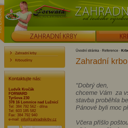
ence
Forward
Zahradní krby od č
ZAHRADNÍ KRBY
KRBOUDÍRNY
Úvodní stránka
-
Reference
-
Krb
Zahradní krby
Zahradní krbo
Krboudírny
Kontaktujte nás:
"Dobrý den,
Ludvík Kročák
chceme Vám za vše
FORWARD
Tyršova 230
stavba proběhla be
378 16 Lomnice nad Lužnicí
Pánové byli moc př
Tel: 384 792 562
- dílna
Tel: 603 185 582
Fax: 384 792 940
e-mail:
info@zahradnikrby.cz
Včera přišlo poštou