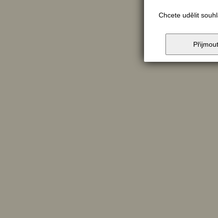
Chcete udělit souh
Přijmou