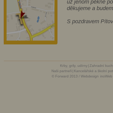
už jenom pěkné po
děkujeme a budeme
S pozdravem Pítov
Krby, grily, udírny
|
Zahradní kuch
Naši partneři
|
Kancelářské a školní po
© Forward 2013 / Webdesign
inoWeb