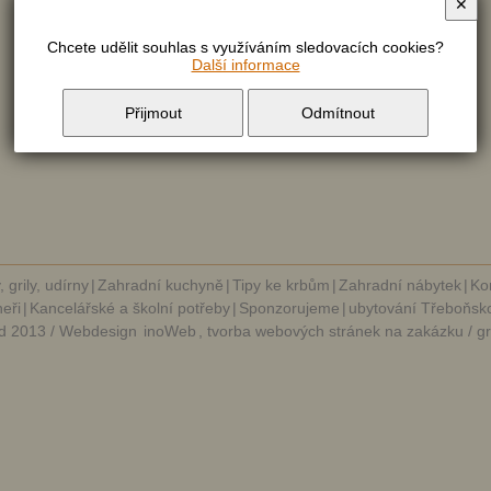
✕
Chcete udělit souhlas s využíváním sledovacích cookies?
Další informace
Přijmout
Odmítnout
, grily, udírny
|
Zahradní kuchyně
|
Tipy ke krbům
|
Zahradní nábytek
|
Ko
eři
|
Kancelářské a školní potřeby
|
Sponzorujeme
|
ubytování Třeboňsk
d 2013 / Webdesign
inoWeb
, tvorba webových stránek na zakázku / g