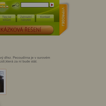
Výprodej
Mapa
stránek
Tipy ke
Zahradní
Kontakt
krbům
nábytek
Á ŘEŠENÍ
vý dřez. Pecoudírna je v surovém
dí,která za ní bude stát.