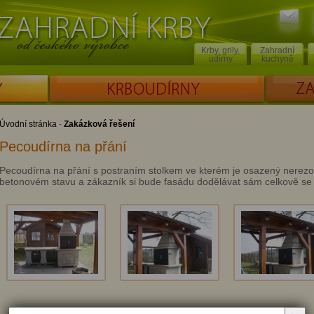
Poslat
Zahradní krby od českého výrobce
dotaz
Krby, grily,
Zahradní
udírny
kuchyně
KRBOUDÍRNY
ZAKÁZKOV
Úvodní stránka
-
Zakázková řešení
Pecoudírna na přání
Pecoudírna na přání s postraním stolkem ve kterém je osazený nerezo
betonovém stavu a zákazník si bude fasádu dodělávat sám celkově se z