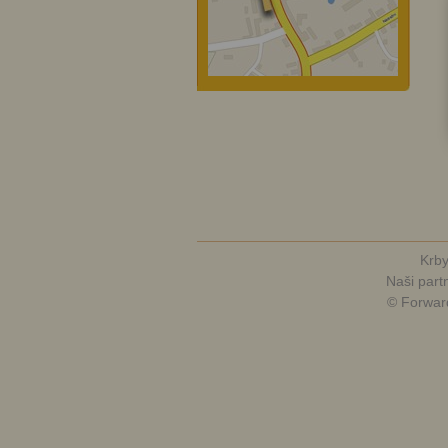
Krby
Naši partn
© Forwar