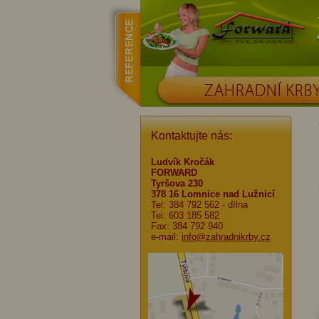
reference
Forward
ZAHRADNÍ KRBY
Kontaktujte nás:
Ludvík Kročák
FORWARD
Tyršova 230
378 16 Lomnice nad Lužnicí
Tel: 384 792 562
- dílna
Tel: 603 185 582
Fax: 384 792 940
e-mail:
info@zahradnikrby.cz