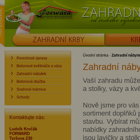
ence
Forward
Zahradní krby od č
ZAHRADNÍ KRBY
KRBOUDÍRNY
Úvodní stránka
-
Zahradní nábyt
Povrchové úpravy
Zahradní náb
Betonové květináče a vázy
Zahradní nábytek
Vaší zahradu může 
Betonová dlažba
a stolky, vázy a kv
Svahové tvárnice
Schody
Nově jsme pro vás p
sortiment doplňků 
Kontaktujte nás:
stavbu. Vybírat mů
nabídky zahradního
Ludvík Kročák
FORWARD
jsou lavičky a stol
Tyršova 230