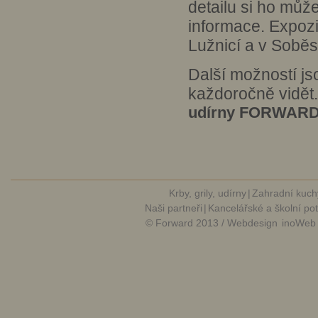
detailu si ho můž
informace. Expoz
Lužnicí a v Soběs
Další možností js
každoročně vidět
udírny FORWAR
Krby, grily, udírny
|
Zahradní kuch
Naši partneři
|
Kancelářské a školní po
© Forward 2013 / Webdesign
inoWeb