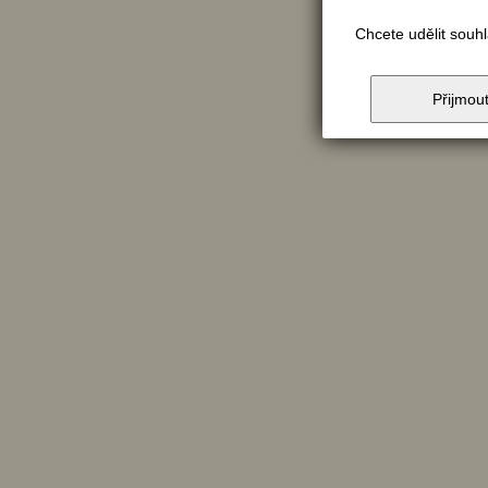
Chcete udělit souh
Přijmou