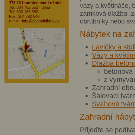
378 16 Lomnice nad Lužnicí
vázy a květináče, 
Tel: 384 792 562
- dílna
Tel: 603 185 582
zámková dlažba, z
Fax: 384 792 940
obrubníky nebo sva
e-mail:
info@zahradnikrby.cz
Nábytek na za
Lavičky a sto
Vázy a květin
Dlažba beton
betonová
z vymýva
Zahradní obr
Šalovací tvár
Svahové tvár
Zahradní nábyt
Přijeďte se podív