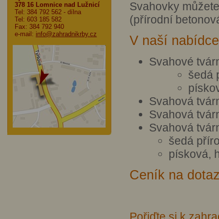
Svahovky můžete 
378 16 Lomnice nad Lužnicí
Tel: 384 792 562
- dílna
(přírodní betonov
Tel: 603 185 582
Fax: 384 792 940
e-mail:
info@zahradnikrby.cz
V naší nabídce
Svahové tvár
šedá 
písko
Svahová tvá
Svahová tvár
Svahová tvár
šedá přír
písková, 
Ceník na dotaz
Pořiďte si k zah