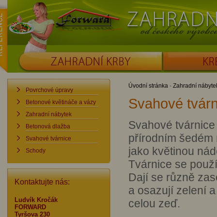
ence
Forward
Zahradní krby od č
ZAHRADNÍ KRBY
KRBOUDÍRNY
Úvodní stránka
-
Zahradní nábyte
Povrchové úpravy
Svahové tvárn
Betonové květináče a vázy
Zahradní nábytek
Svahové tvárnice 
Betonová dlažba
přírodním šedém 
Svahové tvárnice
jako květinou nád
Schody
Tvárnice se použí
Dají se různě zas
Kontaktujte nás:
a osazují zelení 
Ludvík Kročák
celou zeď.
FORWARD
Tyršova 230