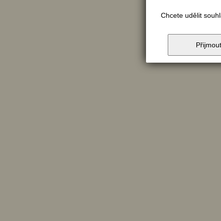
Chcete udělit souh
Přijmou