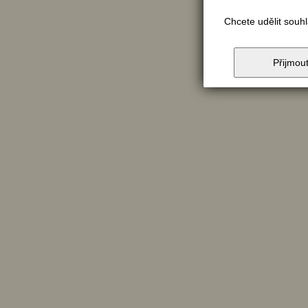
Chcete udělit souh
Přijmou