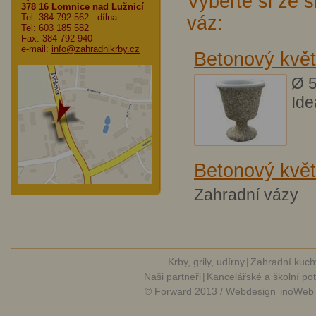
Vyberte si ze 
378 16 Lomnice nad Lužnicí
Tel: 384 792 562
- dílna
váz:
Tel: 603 185 582
Fax: 384 792 940
e-mail:
info@zahradnikrby.cz
Betonový kvě
Ø 5
Ide
Betonový květ
Zahradní vázy
Krby, grily, udírny
|
Zahradní kuch
Naši partneři
|
Kancelářské a školní po
© Forward 2013 / Webdesign
inoWeb