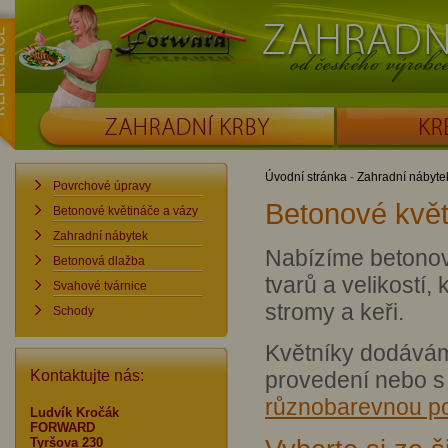
ence
Forward
Zahradní krby od č
ZAHRADNÍ KRBY
KRBOUDÍRNY
Úvodní stránka
-
Zahradní nábyte
Povrchové úpravy
Betonové kvě
Betonové květináče a vázy
Zahradní nábytek
Nabízíme betonov
Betonová dlažba
tvarů a velikostí,
Svahové tvárnice
stromy a keři.
Schody
Květníky dodávám
Kontaktujte nás:
provedení nebo 
různobarevnou p
Ludvík Kročák
FORWARD
Tyršova 230