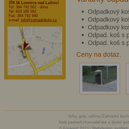
378 16 Lomnice nad Lužnicí
Tel: 384 792 562
- dílna
Odpadkový koš
Tel: 603 185 582
Fax: 384 792 940
Odpadkový koš
e-mail:
info@zahradnikrby.cz
Odpadkový koš
Odpad. koš s 
Odpad. koš s 
Ceny na dotaz.
Krby, grily, udírny
|
Zahradní kuch
Naši partneři
|
Kancelářské a školní po
© Forward 2013 / Webdesign
inoWeb