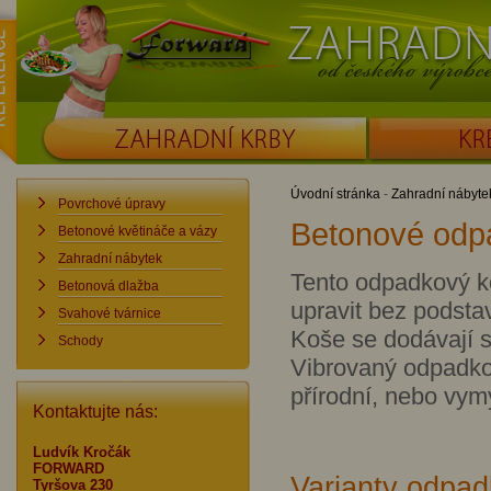
ence
Forward
Zahradní krby od č
ZAHRADNÍ KRBY
KRBOUDÍRNY
Úvodní stránka
-
Zahradní nábyte
Povrchové úpravy
Betonové odp
Betonové květináče a vázy
Zahradní nábytek
Tento odpadkový ko
Betonová dlažba
upravit bez podst
Svahové tvárnice
Koše se dodávají 
Schody
Vibrovaný odpadko
přírodní, nebo vym
Kontaktujte nás:
Ludvík Kročák
FORWARD
Varianty odpad
Tyršova 230