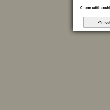
Chcete udělit souh
Přijmou