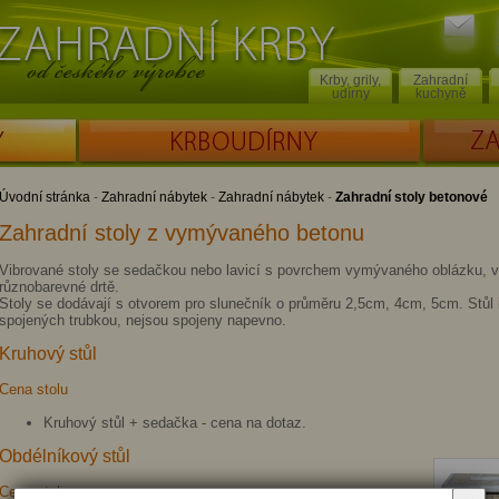
Poslat
Zahradní krby od českého výrobce
dotaz
Krby, grily,
Zahradní
udírny
kuchyně
KRBOUDÍRNY
ZAKÁZKOV
Úvodní stránka
-
Zahradní nábytek
-
Zahradní nábytek
-
Zahradní stoly betonové
Zahradní stoly z vymývaného betonu
Vibrované stoly se sedačkou nebo lavicí s povrchem vymývaného oblázku, v
různobarevné drtě.
Stoly se dodávají s otvorem pro slunečník o průměru 2,5cm, 4cm, 5cm. Stůl 
spojených trubkou, nejsou spojeny napevno.
Kruhový stůl
Cena stolu
Kruhový stůl + sedačka - cena na dotaz.
Obdélníkový stůl
Cena stolu