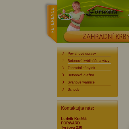
reference
Forward
ZAHRADNÍ KRBY
Povrchové úpravy
Betonové květináče a vázy
Zahradní nábytek
Betonová dlažba
Svahové tvárnice
Schody
Kontaktujte nás:
Ludvík Kročák
FORWARD
Tyršova 230