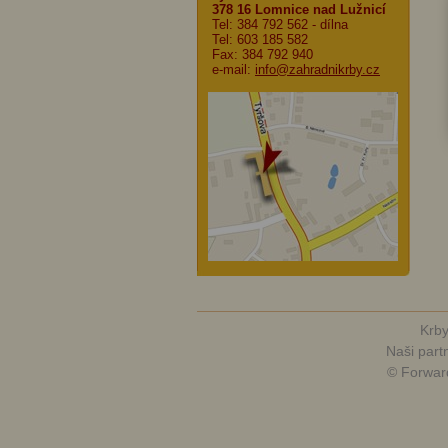
378 16 Lomnice nad Lužnicí
Tel: 384 792 562
- dílna
Tel: 603 185 582
Fax: 384 792 940
e-mail:
info@zahradnikrby.cz
Krby
Naši partn
© Forwar