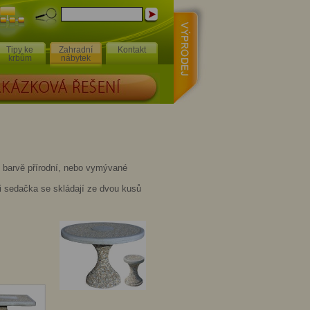
Výprodej
Mapa
stránek
Tipy ke
Zahradní
Kontakt
krbům
nábytek
Á ŘEŠENÍ
 barvě přírodní, nebo vymývané
i sedačka se skládají ze dvou kusů