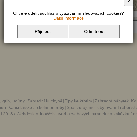
✕
Stůl obdélníkový + lavice - cena na dotaz.
Chcete udělit souhlas s využíváním sledovacích cookies?
Další informace
Přijmout
Odmítnout
, grily, udírny
|
Zahradní kuchyně
|
Tipy ke krbům
|
Zahradní nábytek
|
Ko
eři
|
Kancelářské a školní potřeby
|
Sponzorujeme
|
ubytování Třeboňsk
d 2013 / Webdesign
inoWeb
, tvorba webových stránek na zakázku / g