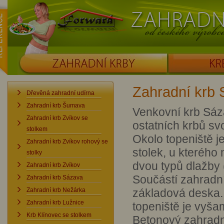
ence
Forward
Zahradní krby od č
ZAHRADNÍ KRBY
KRBOUDÍRNY
Zahradní krb
Dřevěná zahradní udírna
Zahradní krb Šumava
Venkovní krb Sáza
Zahradní krb Zvíkov se
ostatních krbů s
stolkem
Okolo topeniště j
Zahradní krb Zvíkov rohový se
stolek, u kterého
stolky
dvou typů dlažby 
Zahradní krb Zvíkov
Součástí zahradní
Zahradní krb Sázava
Zahradní krb Nežárka
základová deska.
Zahradní krb Lužnice
topeniště je vyš
Krb Klínovec se stolkem
Betonový zahradní