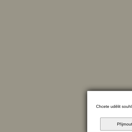
Chcete udělit souh
Přijmou