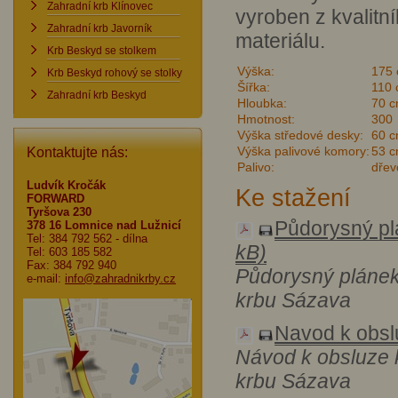
Zahradní krb Klínovec
vyroben z kvalitn
Zahradní krb Javorník
materiálu.
Krb Beskyd se stolkem
Výška:
175
Krb Beskyd rohový se stolky
Šířka:
110
Zahradní krb Beskyd
Hloubka:
70 
Hmotnost:
300
Výška středové desky:
60 
Výška palivové komory:
53 
Kontaktujte nás:
Palivo:
dřev
Ludvík Kročák
Ke stažení
FORWARD
Tyršova 230
Půdorysný pl
378 16 Lomnice nad Lužnicí
Tel: 384 792 562
- dílna
kB)
Tel: 603 185 582
Fax: 384 792 940
Půdorysný pláne
e-mail:
info@zahradnikrby.cz
krbu Sázava
Navod k obsl
Návod k obsluze 
krbu Sázava