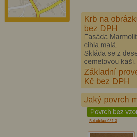
Krb na obrázk
bez DPH
Fasáda Marmolit 
cihla malá.
Skláda se z dese
cemetovou kaší.
Základní prov
Kč bez DPH
Jaký povrch m
Povrch bez vzo
Betadekor 081-3