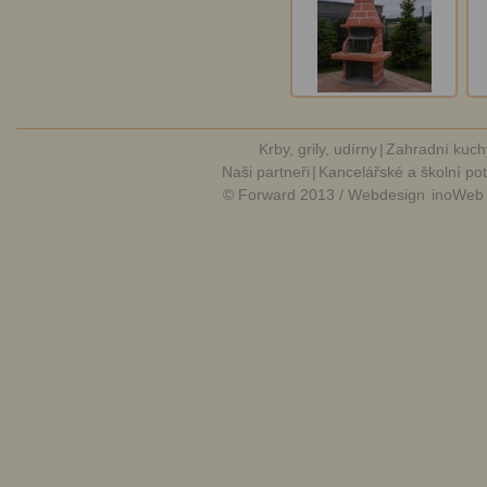
Krby, grily, udírny
|
Zahradní kuch
Naši partneři
|
Kancelářské a školní po
© Forward 2013 / Webdesign
inoWeb