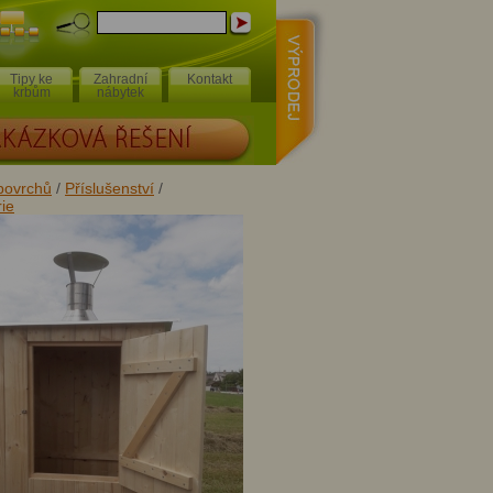
Výprodej
Mapa
stránek
Tipy ke
Zahradní
Kontakt
krbům
nábytek
Á ŘEŠENÍ
 povrchů
/
Příslušenství
/
ie