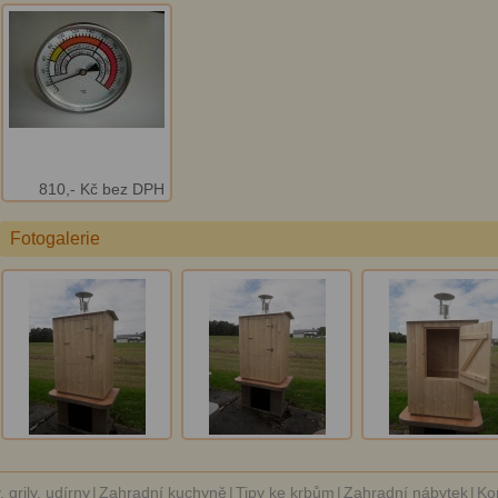
810,- Kč bez DPH
Fotogalerie
, grily, udírny
|
Zahradní kuchyně
|
Tipy ke krbům
|
Zahradní nábytek
|
Ko