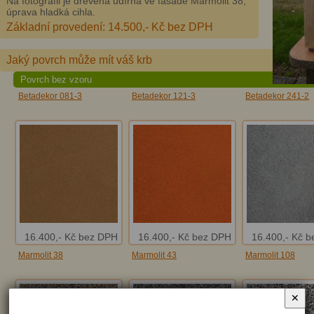
Na fotografii je dřevěná udírna ve fasádě Marmolit 38,
úprava hladká cihla.
Základní provedení: 14.500,- Kč bez DPH
Jaký povrch může mít váš krb
Povrch bez vzoru
Betadekor 081-3
Betadekor 121-3
Betadekor 241-2
16.400,- Kč bez DPH
16.400,- Kč bez DPH
16.400,- Kč 
Marmolit 38
Marmolit 43
Marmolit 108
✕