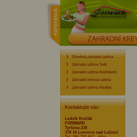
reference
Forward
ZAHRADNÍ KRBY
Dřevěná zahradní udírna
Zahradní udírna Svět
Zahradní udírna Rožmberk
Zahradní rohová udírna
Zahradní udírna Naděje
Kontaktujte nás:
Ludvík Kročák
FORWARD
Tyršova 230
378 16 Lomnice nad Lužnicí
Tel: 384 792 562
- dílna