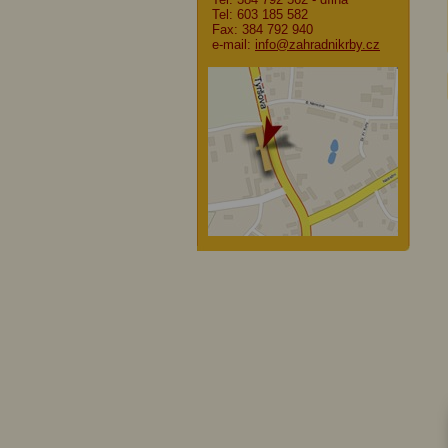
Tel: 603 185 582
Fax: 384 792 940
e-mail:
info@zahradnikrby.cz