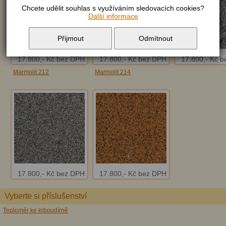
Chcete udělit souhlas s využíváním sledovacích cookies?
Další informace
Přijmout
Odmítnout
17.800,- Kč bez DPH
17.800,- Kč bez DPH
17.800,- Kč 
Marmolit 212
Marmolit 214
17.800,- Kč bez DPH
17.800,- Kč bez DPH
Vyberte si příslušenství
Teploměr ke krboudírně