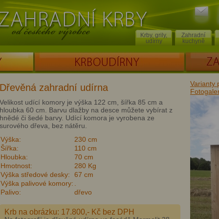
Poslat
Zahradní krby od českého výrobce
dotaz
Krby, grily,
Zahradní
udírny
kuchyně
KRBOUDÍRNY
ZAKÁZKOV
Varianty
Dřevěná zahradní udírna
Fotogaler
Velikost udící komory je výška 122 cm, šířka 85 cm a
hloubka 60 cm. Barvu dlažby na desce můžete vybírat z
hnědé či šedé barvy. Udící komora je vyrobena ze
surového dřeva, bez nátěru.
Výška:
230 cm
Šířka:
110 cm
Hloubka:
70 cm
Hmotnost:
280 Kg
Výška středové desky:
67 cm
Výška palivové komory:
.
Palivo:
dřevo
Krb na obrázku: 17.800,- Kč bez DPH