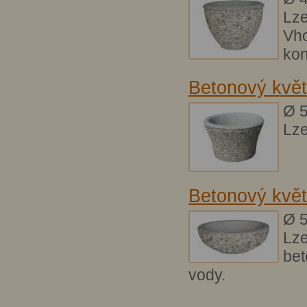
Lze
Vho
kon
Betonový květ
Ø 5
Lze
Betonový květ
Ø 5
Lze
bet
vody.