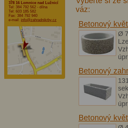
Vyberte si ze 
378 16 Lomnice nad Lužnicí
Tel: 384 792 562
- dílna
váz:
Tel: 603 185 582
Fax: 384 792 940
e-mail:
info@zahradnikrby.cz
Betonový květ
Ø 7
Lze
Vz
úpr
Betonový zah
131
se
Vz
úpr
Betonový květ
Ø 4