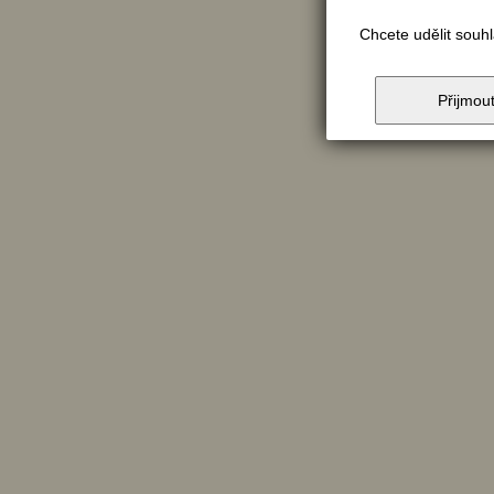
Chcete udělit souh
Přijmou