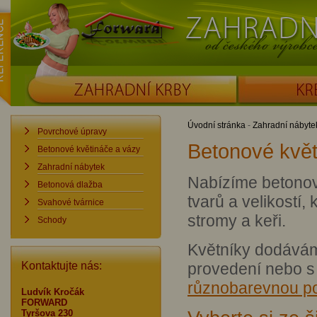
ence
Forward
Zahradní krby od č
ZAHRADNÍ KRBY
KRBOUDÍRNY
Úvodní stránka
-
Zahradní nábyte
Povrchové úpravy
Betonové kvě
Betonové květináče a vázy
Zahradní nábytek
Nabízíme betonov
Betonová dlažba
tvarů a velikostí,
Svahové tvárnice
stromy a keři.
Schody
Květníky dodávám
Kontaktujte nás:
provedení nebo 
různobarevnou p
Ludvík Kročák
FORWARD
Tyršova 230